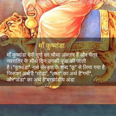
माँ कुष्मांडा
माँ कुष्मांडा देवी दुर्गा का चौथा अवतार हैं और चैत्र
नवरात्रि के चौथे दिन उनकी पूजा की जाती
है।"कुष्मांडा" नाम संस्कृत के शब्द "कू" से लिया गया है
जिसका अर्थ है "थोड़ा", "उष्मा" का अर्थ है"गर्मी",
और"अंडा" का अर्थ है"ब्रह्मांडीय अंडा